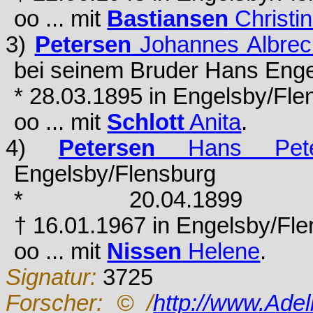
oo ... mit
Bastiansen
Christi
3)
Petersen
Johannes Albrec
bei seinem Bruder Hans Enge
* 28.03.1895 in Engelsby/Fle
oo ... mit
Schlott
Anita
.
4)
Petersen
Hans Peter
Engelsby/Flensburg
* 20.04.1899 in
† 16.01.1967 in Engelsby/Fl
oo ... mit
Nissen
Helene
.
Signatur:
3725
Forscher:
© /
http://www.Ade