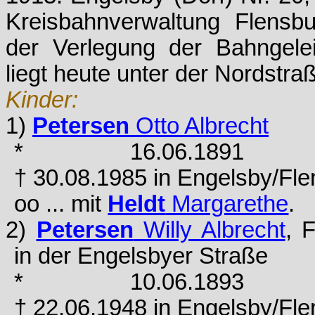
Kreisbahnverwaltung Flensb
der Verlegung der Bahngele
liegt heute unter der Nordstra
Kinder:
1)
Petersen
Otto Albrecht
* 16.06.1891 in
† 30.08.1985 in Engelsby/Fl
oo ... mit
Heldt
Margarethe
.
2)
Petersen
Willy Albrecht
, 
in der Engelsbyer Straße
* 10.06.1893 in
† 22.06.1948 in Engelsby/Fl