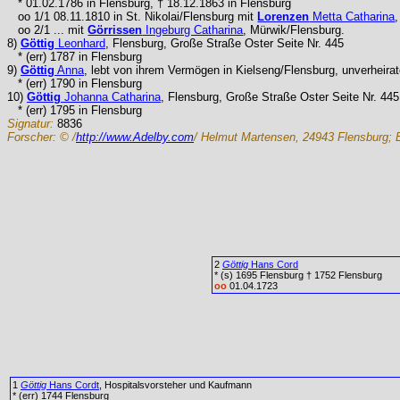
* 01.02.1786 in Flensburg, † 18.12.1863 in Flensburg
oo 1/1 08.11.1810 in St. Nikolai/Flensburg mit
Lorenzen
Metta Catharina
oo 2/1 ... mit
Görrissen
Ingeburg Catharina
, Mürwik/Flensburg.
8)
Göttig
Leonhard
, Flensburg, Große Straße Oster Seite Nr. 445
* (err) 1787 in Flensburg
9)
Göttig
Anna
, lebt von ihrem Vermögen in Kielseng/Flensburg, unverheirat
* (err) 1790 in Flensburg
10)
Göttig
Johanna Catharina
, Flensburg, Große Straße Oster Seite Nr. 445
* (err) 1795 in Flensburg
Signatur:
8836
Forscher:
© /
http://www.Adelby.com
/ Helmut Martensen, 24943 Flensburg; 
2
Göttig
Hans Cord
* (s) 1695 Flensburg † 1752 Flensburg
oo
01.04.1723
1
Göttig
Hans Cordt
, Hospitalsvorsteher und Kaufmann
* (err) 1744 Flensburg