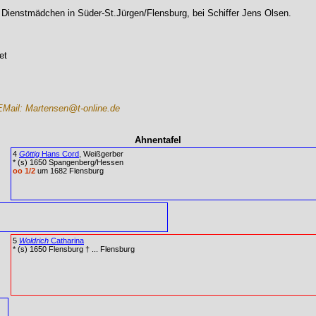
, Dienstmädchen in Süder-St.Jürgen/Flensburg, bei Schiffer Jens Olsen.
et
EMail: Martensen@t-online.de
Ahnentafel
4
Göttig
Hans Cord
, Weißgerber
* (s) 1650 Spangenberg/Hessen
oo 1/2
um 1682 Flensburg
5
Woldrich
Catharina
* (s) 1650 Flensburg † ... Flensburg