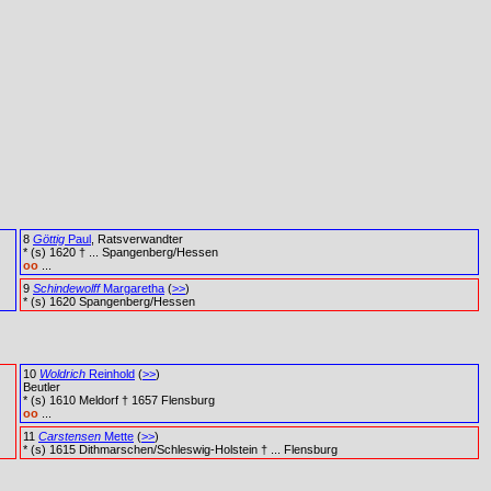
8
Göttig
Paul
, Ratsverwandter
* (s) 1620 † ... Spangenberg/Hessen
oo
...
9
Schindewolff
Margaretha
(
>>
)
* (s) 1620 Spangenberg/Hessen
10
Woldrich
Reinhold
(
>>
)
Beutler
* (s) 1610 Meldorf † 1657 Flensburg
oo
...
11
Carstensen
Mette
(
>>
)
* (s) 1615 Dithmarschen/Schleswig-Holstein † ... Flensburg