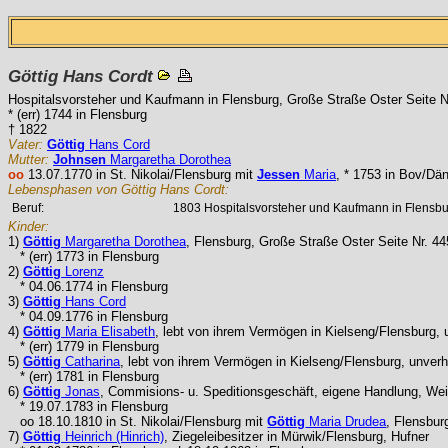
Göttig
Hans Cordt
Hospitalsvorsteher und Kaufmann in Flensburg, Große Straße Oster Seite N
* (err) 1744 in Flensburg
† 1822
Vater:
Göttig
Hans Cord
Mutter:
Johnsen
Margaretha Dorothea
oo
13.07.1770 in St. Nikolai/Flensburg mit
Jessen
Maria
, * 1753 in Bov/Dä
Lebensphasen von Göttig Hans Cordt:
Beruf:
1803 Hospitalsvorsteher und Kaufmann in Flensbur
Kinder:
1)
Göttig
Margaretha Dorothea
, Flensburg, Große Straße Oster Seite Nr. 44
* (err) 1773 in Flensburg
2)
Göttig
Lorenz
* 04.06.1774 in Flensburg
3)
Göttig
Hans Cord
* 04.09.1776 in Flensburg
4)
Göttig
Maria Elisabeth
, lebt von ihrem Vermögen in Kielseng/Flensburg, 
* (err) 1779 in Flensburg
5)
Göttig
Catharina
, lebt von ihrem Vermögen in Kielseng/Flensburg, unverh
* (err) 1781 in Flensburg
6)
Göttig
Jonas
, Commisions- u. Speditionsgeschäft, eigene Handlung, Wei
* 19.07.1783 in Flensburg
oo 18.10.1810 in St. Nikolai/Flensburg mit
Göttig
Maria Drudea
, Flensbur
7)
Göttig
Heinrich (Hinrich)
, Ziegeleibesitzer in Mürwik/Flensburg, Hufner