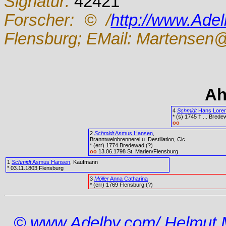
Signatur:
42421
Forscher:
© /
http://www.Ade
Flensburg; EMail: Martensen@
Ah
4
Schmidt
Hans Lore
* (s) 1745 † ... Bred
oo
2
Schmidt
Asmus Hansen
,
Branntweinbrennerei u. Destillation, Cic
* (err) 1774 Bredewad (?)
oo
13.06.1798 St. Marien/Flensburg
1
Schmidt
Asmus Hansen
, Kaufmann
* 03.11.1803 Flensburg
3
Möller
Anna Catharina
* (err) 1769 Flensburg (?)
© www.Adelby.com/ Helmut 