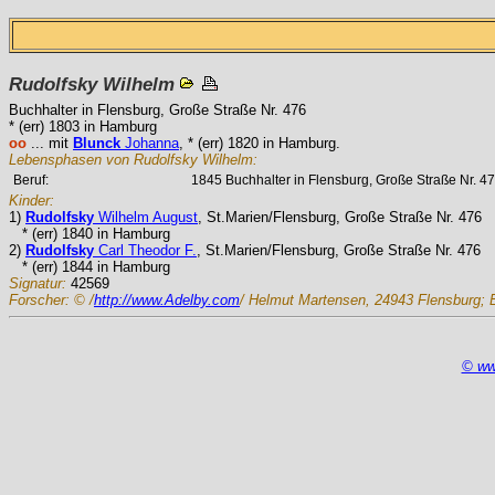
Rudolfsky
Wilhelm
Buchhalter in Flensburg, Große Straße Nr. 476
* (err) 1803 in Hamburg
oo
... mit
Blunck
Johanna
, * (err) 1820 in Hamburg.
Lebensphasen von Rudolfsky Wilhelm:
Beruf:
1845 Buchhalter in Flensburg, Große Straße Nr. 47
Kinder:
1)
Rudolfsky
Wilhelm August
, St.Marien/Flensburg, Große Straße Nr. 476
* (err) 1840 in Hamburg
2)
Rudolfsky
Carl Theodor F.
, St.Marien/Flensburg, Große Straße Nr. 476
* (err) 1844 in Hamburg
Signatur:
42569
Forscher:
© /
http://www.Adelby.com
/ Helmut Martensen, 24943 Flensburg; 
© ww