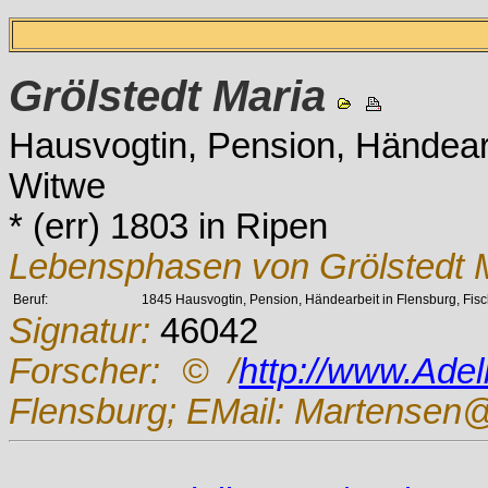
Grölstedt
Maria
Hausvogtin, Pension, Händearb
Witwe
* (err) 1803 in Ripen
Lebensphasen von Grölstedt M
Beruf:
1845 Hausvogtin, Pension, Händearbeit in Flensburg, Fisch
Signatur:
46042
Forscher:
© /
http://www.Ade
Flensburg; EMail: Martensen@