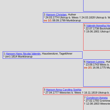
2
Hansen
Christian
, Hufner
* 24.03.1774 Ulstrup b. Wees † 24.03.1828 Ulstrup b. 
oo 1/1
08.09.1799 Munkbrarup
5
Valentin
Agnetha He
* 22.07.1738 Bockhol
† 19.06.1801 Ulstrup
1
Hansen
Hans Nicolai Valentin
, Hausbesitzer, Tagelöhner
* (err) 1814 Munkbrarup
6
Hansen
Lorenz
, Hu
* 13.09.1743 Wees b.
oo 2/1
16.06.1775 Mu
3
Hansen
Anna Carolina Sophia
* 27.04.1777 Weesries b. Wees † 16.11.1819 Ulstrup b
7
Gondesen
Agneta
* 27.02.1755 Gremme
† 12.08.1803 Weesri