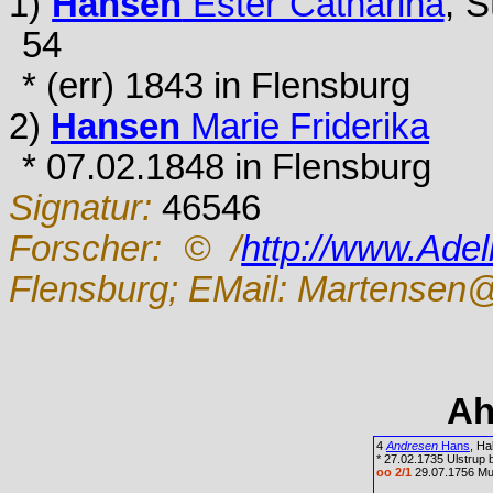
1)
Hansen
Ester Catharina
, S
54
* (err) 1843 in Flensburg
2)
Hansen
Marie Friderika
* 07.02.1848 in Flensburg
Signatur:
46546
Forscher:
© /
http://www.Ade
Flensburg; EMail: Martensen@
Ah
4
Andresen
Hans
, Ha
* 27.02.1735 Ulstrup
oo 2/1
29.07.1756 Mu