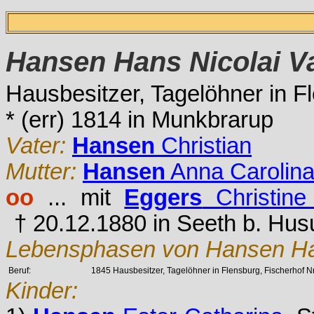
Hansen
Hans Nicolai Va
Hausbesitzer, Tagelöhner in F
* (err) 1814 in Munkbrarup
Vater:
Hansen
Christian
Mutter:
Hansen
Anna Carolina
oo
... mit
Eggers
Christine
† 20.12.1880 in Seeth b. Hu
Lebensphasen von Hansen Han
Beruf:
1845 Hausbesitzer, Tagelöhner in Flensburg, Fischerhof Nr
Kinder: