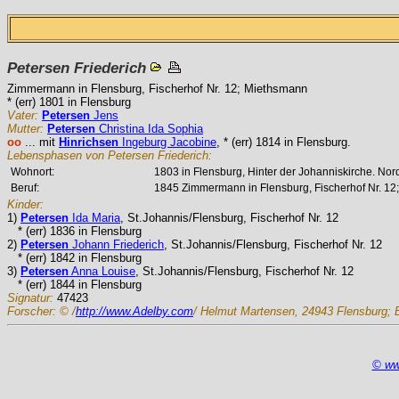
Petersen
Friederich
Zimmermann in Flensburg, Fischerhof Nr. 12; Miethsmann
* (err) 1801 in Flensburg
Vater:
Petersen
Jens
Mutter:
Petersen
Christina Ida Sophia
oo
... mit
Hinrichsen
Ingeburg Jacobine
, * (err) 1814 in Flensburg.
Lebensphasen von Petersen Friederich:
Wohnort:
1803 in Flensburg, Hinter der Johanniskirche. Nord
Beruf:
1845 Zimmermann in Flensburg, Fischerhof Nr. 12
Kinder:
1)
Petersen
Ida Maria
, St.Johannis/Flensburg, Fischerhof Nr. 12
* (err) 1836 in Flensburg
2)
Petersen
Johann Friederich
, St.Johannis/Flensburg, Fischerhof Nr. 12
* (err) 1842 in Flensburg
3)
Petersen
Anna Louise
, St.Johannis/Flensburg, Fischerhof Nr. 12
* (err) 1844 in Flensburg
Signatur:
47423
Forscher:
© /
http://www.Adelby.com
/ Helmut Martensen, 24943 Flensburg; 
© ww