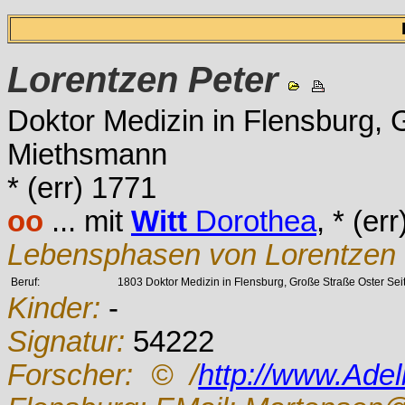
Lorentzen
Peter
Doktor Medizin in Flensburg, 
Miethsmann
* (err) 1771
oo
... mit
Witt
Dorothea
, * (er
Lebensphasen von Lorentzen 
Beruf:
1803 Doktor Medizin in Flensburg, Große Straße Oster Sei
Kinder:
-
Signatur:
54222
Forscher:
© /
http://www.Ade