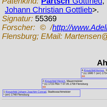
Patenkind:
Partsch
Gottfried
,
Johann Christian Gottlieb
>.
Signatur:
55369
Forscher:
© /
http://www.Ade
Flensburg; EMail: Martensen@
Ah
4
Kreutzfeld
Asmus
, 
* (s) 1680 † (err) 173
oo
2
Kreutzfeld
Hinrich
, Mauermeister
* (s) 1715 Plön † 07.05.1758 Flensburg
oo
1
Kreutzfeld
Johann Joachim Conrad
, Stadtswachtmeister
* (err) 1748 Flensburg