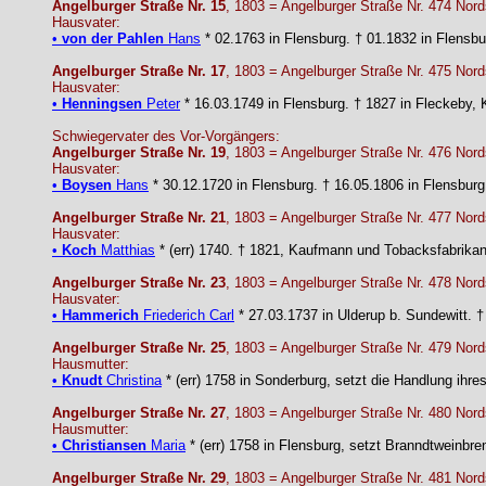
Angelburger Straße Nr. 15
, 1803 = Angelburger Straße Nr. 474 Nord
Hausvater:
•
von der Pahlen
Hans
* 02.1763 in Flensburg. † 01.1832 in Flensbur
Angelburger Straße Nr. 17
, 1803 = Angelburger Straße Nr. 475 Nord
Hausvater:
•
Henningsen
Peter
* 16.03.1749 in Flensburg. † 1827 in Fleckeby, 
Schwiegervater des Vor-Vorgängers:
Angelburger Straße Nr. 19
, 1803 = Angelburger Straße Nr. 476 Nord
Hausvater:
•
Boysen
Hans
* 30.12.1720 in Flensburg. † 16.05.1806 in Flensburg
Angelburger Straße Nr. 21
, 1803 = Angelburger Straße Nr. 477 Nord
Hausvater:
•
Koch
Matthias
* (err) 1740. † 1821, Kaufmann und Tobacksfabrikan
Angelburger Straße Nr. 23
, 1803 = Angelburger Straße Nr. 478 Nord
Hausvater:
•
Hammerich
Friederich Carl
* 27.03.1737 in Ulderup b. Sundewitt. †
Angelburger Straße Nr. 25
, 1803 = Angelburger Straße Nr. 479 Nord
Hausmutter:
•
Knudt
Christina
* (err) 1758 in Sonderburg, setzt die Handlung ihre
Angelburger Straße Nr. 27
, 1803 = Angelburger Straße Nr. 480 Nord
Hausmutter:
•
Christiansen
Maria
* (err) 1758 in Flensburg, setzt Branndtweinbre
Angelburger Straße Nr. 29
, 1803 = Angelburger Straße Nr. 481 Nord