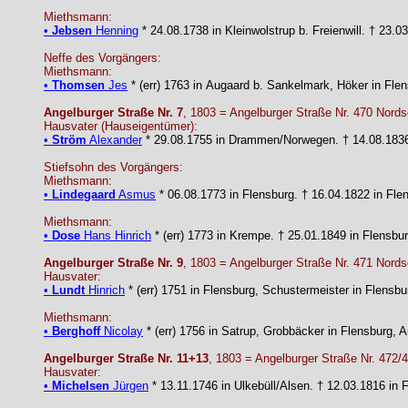
Miethsmann:
•
Jebsen
Henning
* 24.08.1738 in Kleinwolstrup b. Freienwill. † 23.
Neffe des Vorgängers:
Miethsmann:
•
Thomsen
Jes
* (err) 1763 in Augaard b. Sankelmark, Höker in Fle
Angelburger Straße Nr. 7
, 1803 = Angelburger Straße Nr. 470 Nords
Hausvater (Hauseigentümer):
•
Ström
Alexander
* 29.08.1755 in Drammen/Norwegen. † 14.08.1836 
Stiefsohn des Vorgängers:
Miethsmann:
•
Lindegaard
Asmus
* 06.08.1773 in Flensburg. † 16.04.1822 in Fle
Miethsmann:
•
Dose
Hans Hinrich
* (err) 1773 in Krempe. † 25.01.1849 in Flensbu
Angelburger Straße Nr. 9
, 1803 = Angelburger Straße Nr. 471 Nords
Hausvater:
•
Lundt
Hinrich
* (err) 1751 in Flensburg, Schustermeister in Flensb
Miethsmann:
•
Berghoff
Nicolay
* (err) 1756 in Satrup, Grobbäcker in Flensburg,
Angelburger Straße Nr. 11+13
, 1803 = Angelburger Straße Nr. 472/
Hausvater:
•
Michelsen
Jürgen
* 13.11.1746 in Ulkebüll/Alsen. † 12.03.1816 in 