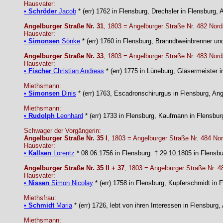
Hausvater:
•
Schröder
Jacob
* (err) 1762 in Flensburg, Drechsler in Flensburg,
Angelburger Straße Nr. 31
, 1803 = Angelburger Straße Nr. 482 Nord
Hausvater:
•
Simonsen
Sönke
* (err) 1760 in Flensburg, Branndtweinbrenner un
Angelburger Straße Nr. 33
, 1803 = Angelburger Straße Nr. 483 Nord
Hausvater:
•
Fischer
Christian Andreas
* (err) 1775 in Lüneburg, Gläsermeister 
Miethsmann:
•
Simonsen
Dinis
* (err) 1763, Escadronschirurgus in Flensburg, An
Miethsmann:
•
Rudolph
Leonhard
* (err) 1733 in Flensburg, Kaufmann in Flensbur
Schwager der Vorgängerin:
Angelburger Straße Nr. 35 I
, 1803 = Angelburger Straße Nr. 484 Nor
Hausvater:
•
Kallsen
Lorentz
* 08.06.1756 in Flensburg. † 29.10.1805 in Flensb
Angelburger Straße Nr. 35 II + 37
, 1803 = Angelburger Straße Nr. 4
Hausvater:
•
Nissen
Simon Nicolay
* (err) 1758 in Flensburg, Kupferschmidt in 
Miethsfrau:
•
Schmidt
Maria
* (err) 1726, lebt von ihren Interessen in Flensburg
Miethsmann: