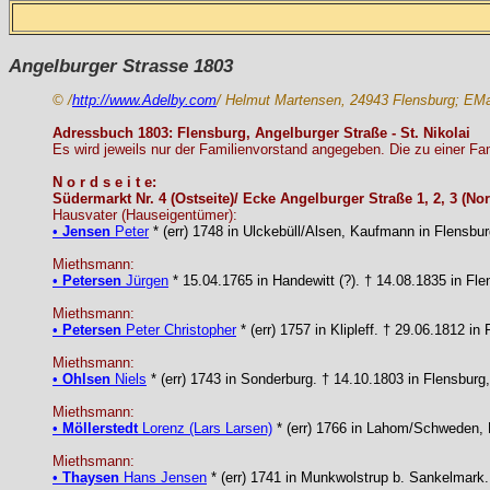
Angelburger Strasse 1803
© /
http://www.Adelby.com
/ Helmut Martensen, 24943 Flensburg; EMa
Adressbuch 1803: Flensburg, Angelburger Straße - St. Nikolai
Es wird jeweils nur der Familienvorstand angegeben. Die zu einer Fa
N o r d s e i t e:
Südermarkt Nr. 4 (Ostseite)/ Ecke Angelburger Straße 1, 2, 3 (Nor
Hausvater (Hauseigentümer):
•
Jensen
Peter
* (err) 1748 in Ulckebüll/Alsen, Kaufmann in Flensbur
Miethsmann:
•
Petersen
Jürgen
* 15.04.1765 in Handewitt (?). † 14.08.1835 in F
Miethsmann:
•
Petersen
Peter Christopher
* (err) 1757 in Klipleff. † 29.06.1812 
Miethsmann:
•
Ohlsen
Niels
* (err) 1743 in Sonderburg. † 14.10.1803 in Flensburg
Miethsmann:
•
Möllerstedt
Lorenz (Lars Larsen)
* (err) 1766 in Lahom/Schweden, K
Miethsmann:
•
Thaysen
Hans Jensen
* (err) 1741 in Munkwolstrup b. Sankelmark.