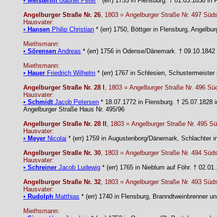
•
Meisterlin
Gabriel Peter
* (err) 1755 in Flensburg. † 01.03.1838 in
Angelburger Straße Nr. 26
, 1803 = Angelburger Straße Nr. 497 Süds
Hausvater:
•
Hansen
Philip Christian
* (err) 1750, Böttger in Flensburg, Angelbu
Miethsmann:
•
Sörensen
Andreas
* (err) 1756 in Odense/Dänemark. † 09.10.1842
Miethsmann:
•
Hauer
Friedrich Wilhelm
* (err) 1767 in Schlesien, Schustermeister
Angelburger Straße Nr. 28 I
, 1803 = Angelburger Straße Nr. 496 Sü
Hausvater:
•
Schmidt
Jacob Petersen
* 18.07.1772 in Flensburg. † 25.07.1828 i
Angelburger Straße Haus Nr. 495/96
Angelburger Straße Nr. 28 II
, 1803 = Angelburger Straße Nr. 495 Sü
Hausvater:
•
Meyer
Nicolai
* (err) 1759 in Augustenborg/Dänemark, Schlachter i
Angelburger Straße Nr. 30
, 1803 = Angelburger Straße Nr. 494 Süds
Hausvater:
•
Schreiner
Jacob Ludewig
* (err) 1765 in Nieblum auf Föhr. † 02.0
Angelburger Straße Nr. 32
, 1803 = Angelburger Straße Nr. 493 Süds
Hausvater:
•
Rudolph
Matthias
* (err) 1740 in Flensburg, Branndtweinbrenner un
Miethsmann: