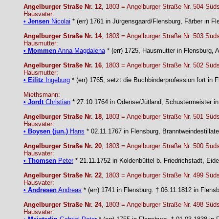
Angelburger Straße Nr. 12
, 1803 = Angelburger Straße Nr. 504 Süds
Hausvater:
•
Jensen
Nicolai
* (err) 1761 in Jürgensgaard/Flensburg, Färber in F
Angelburger Straße Nr. 14
, 1803 = Angelburger Straße Nr. 503 Süds
Hausmutter:
•
Mommen
Anna Magdalena
* (err) 1725, Hausmutter in Flensburg, 
Angelburger Straße Nr. 16
, 1803 = Angelburger Straße Nr. 502 Süds
Hausmutter:
•
Eilitz
Ingeburg
* (err) 1765, setzt die Buchbinderprofession fort in
Miethsmann:
•
Jordt
Christian
* 27.10.1764 in Odense/Jütland, Schustermeister in
Angelburger Straße Nr. 18
, 1803 = Angelburger Straße Nr. 501 Süds
Hausvater:
•
Boysen (jun.)
Hans
* 02.11.1767 in Flensburg, Branntweindestillat
Angelburger Straße Nr. 20
, 1803 = Angelburger Straße Nr. 500 Süds
Hausvater:
•
Thomsen
Peter
* 21.11.1752 in Koldenbüttel b. Friedrichstadt, Eid
Angelburger Straße Nr. 22
, 1803 = Angelburger Straße Nr. 499 Süds
Hausvater:
•
Andresen
Andreas
* (err) 1741 in Flensburg. † 06.11.1812 in Flens
Angelburger Straße Nr. 24
, 1803 = Angelburger Straße Nr. 498 Süds
Hausvater: