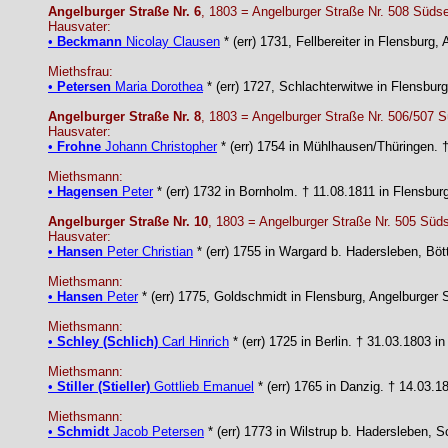
Angelburger Straße Nr. 6
, 1803 = Angelburger Straße Nr. 508 Südse
Hausvater:
•
Beckmann
Nicolay Clausen
* (err) 1731, Fellbereiter in Flensburg
Miethsfrau:
•
Petersen
Maria Dorothea
* (err) 1727, Schlachterwitwe in Flensburg
Angelburger Straße Nr. 8
, 1803 = Angelburger Straße Nr. 506/507 S
Hausvater:
•
Frohne
Johann Christopher
* (err) 1754 in Mühlhausen/Thüringen. 
Miethsmann:
•
Hagensen
Peter
* (err) 1732 in Bornholm. † 11.08.1811 in Flensbu
Angelburger Straße Nr. 10
, 1803 = Angelburger Straße Nr. 505 Süds
Hausvater:
•
Hansen
Peter Christian
* (err) 1755 in Wargard b. Hadersleben, Böt
Miethsmann:
•
Hansen
Peter
* (err) 1775, Goldschmidt in Flensburg, Angelburger
Miethsmann:
•
Schley (Schlich)
Carl Hinrich
* (err) 1725 in Berlin. † 31.03.1803 
Miethsmann:
•
Stiller (Stieller)
Gottlieb Emanuel
* (err) 1765 in Danzig. † 14.03.1
Miethsmann:
•
Schmidt
Jacob Petersen
* (err) 1773 in Wilstrup b. Hadersleben, 