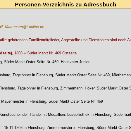
Personen-Verzeichnis zu Adressbuch
il: Martensen@t-online.de
milie gehörenden Familienmitglieder, Angestellte und Dienstboten sind nach A
dseite)
, 1803 = Süder Markt Nr. 469 Ostseite
g, Süder Markt Oster Seite Nr. 469, Hausvater Junior
lensburg, Tagelöhner in Flensburg, Süder Markt Oster Seite Nr. 469, Miethsm
in Flensburg, Tagelöhner in Flensburg, Zimmermann, Höker, Süder Markt Oster
, Mauermeister in Flensburg, Süder Markt Oster Seite Nr. 469
unstbuchbinder, Handelmit Medaillien, Lesebiliothek in Flensburg, Südermar
 † 15.11.1803 in Flensburg, Zimmermeister in Flensburg, Süder Markt Oster 