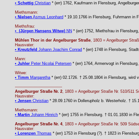
•
Schettig
Christian
* (err) 1762, Kaufmann in Flensburg, Angelburge
Miethsmann:
•
Nielsen
Asmus Leonhard
* 19.10.1766 in Flensburg, Fuhrmann in F
Miethsfrau:
•
(Jürgen Hansens Witwe)
NN
* (err) 1752, Miethsfrau in Flensburg
Mühlen Thor in der Angelburger Straße
, 1803 = Angelburger Straß
Hausvater:
•
Kreutzfeld
Johann Joachim Conrad
* (err) 1748 in Flensburg, Stad
Mann:
•
Juhler
Peter Nicolai Petersen
* (err) 1764, Armenvogt in Flensburg,
Witwe:
•
Timm
Margaretha
* (err) 02.1726. † 25.08.1804 in Flensburg, wird
--------------------------------------
Angelburger Straße Nr. 2
, 1803 = Angelburger Straße Nr. 510/511 
Hausvater:
•
Jensen
Christian
* 28.09.1760 in Dollerupholz b. Westerholz. † 15
Miethsmann:
•
Martin
Johann Hinrich
* (err) 1755 in Flensburg. † 01.01.1830 in F
Angelburger Straße Nr. 4
, 1803 = Angelburger Straße Nr. 509 Südse
Hausvater:
•
Lorenzen
Thomas
* (err) 1753 in Flensburg (?). † 1823 in Flensbu